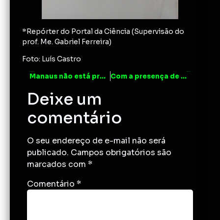
*Repórter do Portal da Ciência (Supervisão do
prof. Me. Gabriel Ferreira)
Foto: Luís Castro
ANTERIOR
PRÓXIMO
Manaus não está preparada para as mudanças climáticas
Com a presença de Davi Kopenawa, PPGSCA/UFAM realiza ação acadêmica inédita
Deixe um
comentário
O seu endereço de e-mail não será
publicado.
Campos obrigatórios são
marcados com
*
Comentário
*