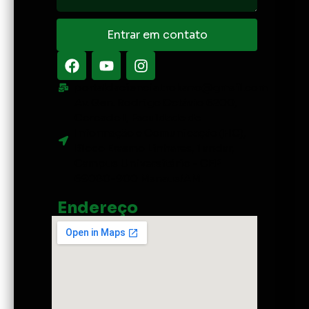
Entrar em contato
portaldaciencia.trokano@gmail.com
Av. Gen. Rodrigo Octávio 6200,
Coroado I, Faculdade de
Informação e Comunicação (FIC),
Bloco Erasmo Linhares, 1 andar,
Campus Universitário - CEP
69080-900 Manaus/AM.
Endereço