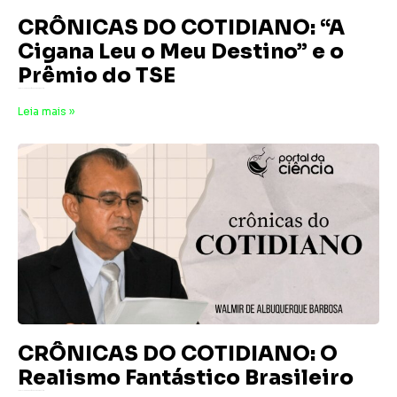
CRÔNICAS DO COTIDIANO: “A
Cigana Leu o Meu Destino” e o
Prêmio do TSE
18 de julho de 2026
Nenhum comentário
Leia mais »
CRÔNICAS DO COTIDIANO: O
Realismo Fantástico Brasileiro
10 de julho de 2026
Nenhum comentário