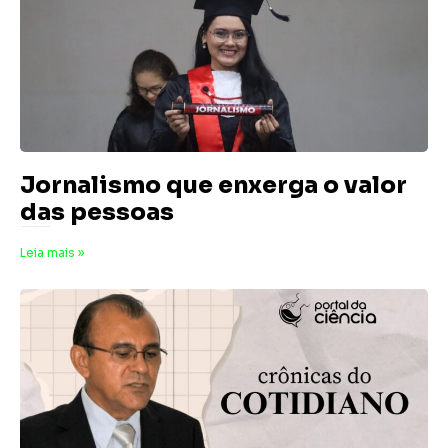
Jornalismo que enxerga o valor
das pessoas
11 de junho de 2026
Nenhum comentário
Leia mais »