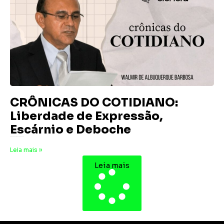
CRÔNICAS DO COTIDIANO:
Liberdade de Expressão,
Escárnio e Deboche
8 de maio de 2026
Nenhum comentário
Leia mais »
Leia mais