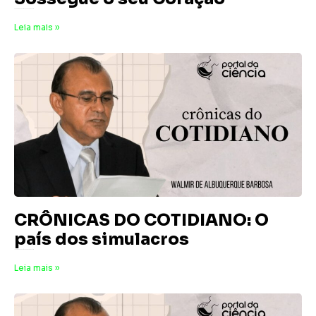
23 de maio de 2026
Nenhum comentário
Leia mais »
CRÔNICAS DO COTIDIANO: O
país dos simulacros
17 de maio de 2026
Nenhum comentário
Leia mais »