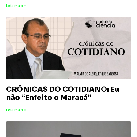
Leia mais »
CRÔNICAS DO COTIDIANO: Eu
não “Enfeito o Maracá”
3 de julho de 2026
Nenhum comentário
Leia mais »