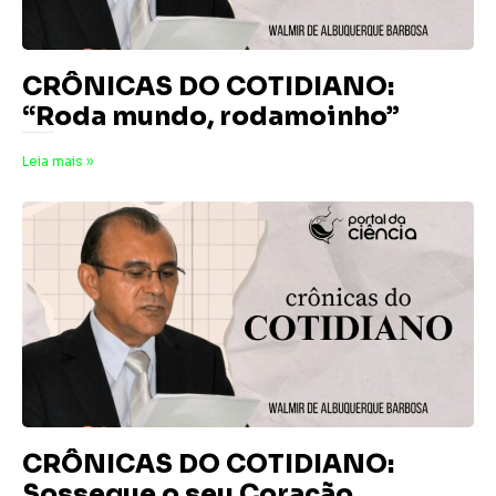
CRÔNICAS DO COTIDIANO:
“Roda mundo, rodamoinho”
29 de maio de 2026
Nenhum comentário
Leia mais »
CRÔNICAS DO COTIDIANO:
Sossegue o seu Coração