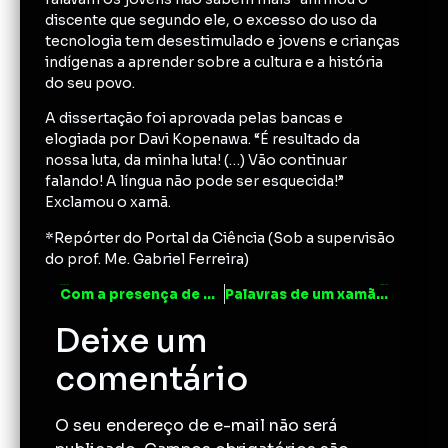
discente que segundo ele, o excesso do uso da
tecnologia tem desestimulado e jovens e crianças
indígenas a aprender sobre a cultura e a história
do seu povo.
A dissertação foi aprovada pelas bancas e
elogiada por Davi Kopenawa. “É resultado da
nossa luta, da minha luta! (…) Vão continuar
falando! A língua não pode ser esquecida!”
Exclamou o xamã.
*Repórter do Portal da Ciência (Sob a supervisão
do prof. Me. Gabriel Ferreira)
ANTERIOR
PRÓXIMO
Com a presença de Davi Kopenawa, PPGSCA/UFAM realiza ação acadêmica inédita
Palavras de um xamã Yanomami
Deixe um
comentário
O seu endereço de e-mail não será