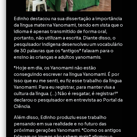
Edinho destacou na sua dissertação a importância
da língua materna Yanomami, tendo em vista que o
idioma é apenas transmitido de forma oral,
portanto, não utilizam a escrita. Diante disso, o
pesquisador indígena desenvolveu um vocabulário
de 30 palavras que os “antigos” falavam para o
ensino às crianças e adultos yanomamis.
“Hoje em dia, os Yanomami não estão
conseguindo escrever na língua Yanomami. É por
isso que eu me senti, eu fiz esse trabalho da língua
Yanomami. Para eu registrar, para manter viva a
cultura da língua. (…) Não é resgatar, é registrar!’’
declarou o pesquisador em entrevista ao Portal da
Ciência.
Além disso, Edinho produziu esse trabalho
pensando em sua realidade e no futuro das
próximas gerações Yanomami. “Como os antigos
falavam os jovens não sabem mais” afirmou o