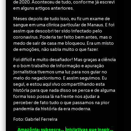
de 2020. Aconteceu de tudo, conforme já escrevi
em alguns artigos anteriores.
Meses depois de tudo isso, eu fiz um exame de
sangue em uma clínica particular de Manaus. E foi
assim que descobri ter sido infectado pelo
coronavírus. Poderia ter feito bem antes, mas o
medo de sair de casa me bloqueou. Era um misto
de emoções, não sabia muito o que fazer.
Foi difícil e muito desafiador! Mas graças a ciência
e o bom trabalho de informação e apuração
jornalística tivemos uma luz para nos guiar no
meio do negacionismo. E assim seguimos. Eu
segui, e estou aqui vivo compartilhando esta
história para que nada disso se perca e de alguma
forma isso possa lá na frente nos ajudar a
perceber de fato tudo o que passamos na pior
pandemia da história da era moderna.
Foto: Gabriel Ferreira
ANTERIOR
PRÓXIMO
Amazônia: subsecretária destaca missão de fortalecer a ciência e tecnologia
Iniciativas que inspiram: os freelas na pandemia