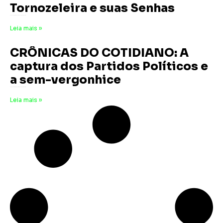
Tornozeleira e suas Senhas
28 de novembro de 2025
Nenhum comentário
Leia mais »
CRÔNICAS DO COTIDIANO: A
captura dos Partidos Políticos e
a sem-vergonhice
27 de setembro de 2025
Nenhum comentário
Leia mais »