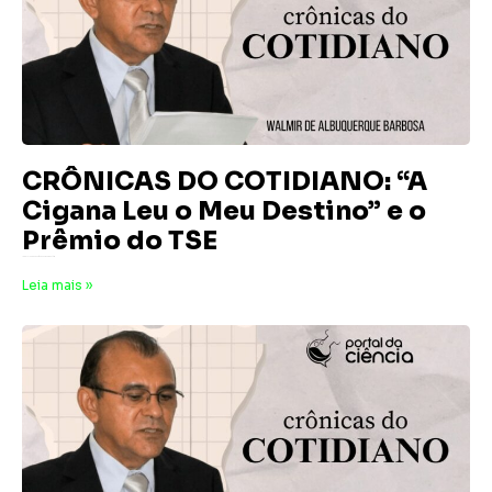
CRÔNICAS DO COTIDIANO: “A
Cigana Leu o Meu Destino” e o
Prêmio do TSE
18 de julho de 2026
Nenhum comentário
Leia mais »