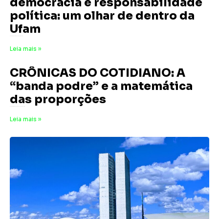
democracia e responsabilidade
política: um olhar de dentro da
Ufam
6 de maio de 2026
Nenhum comentário
Leia mais »
CRÔNICAS DO COTIDIANO: A
“banda podre” e a matemática
das proporções
20 de dezembro de 2025
Nenhum comentário
Leia mais »