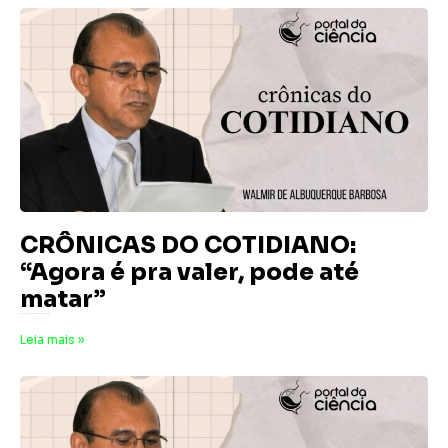
CRÔNICAS DO COTIDIANO:
“Agora é pra valer, pode até
matar”
7 de agosto de 2026
Nenhum comentário
Leia mais »