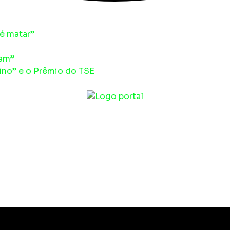
é matar”
am”
no” e o Prêmio do TSE