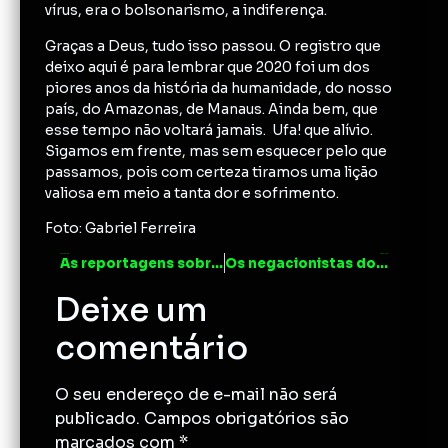
vírus, era o bolsonarismo, a indiferença.
Graças a Deus, tudo isso passou. O registro que
deixo aqui é para lembrar que 2020 foi um dos
piores anos da história da humanidade, do nosso
país, do Amazonas, de Manaus. Ainda bem, que
esse tempo não voltará jamais. Ufa! que alívio.
Sigamos em frente, mas sem esquecer pelo que
passamos, pois com certeza tiramos uma lição
valiosa em meio a tanta dor e sofrimento.
Foto: Gabriel Ferreira
ANTERIOR
PRÓXIMO
As reportagens sobre a covid
Os negacionistas do Zap Zap
Deixe um
comentário
O seu endereço de e-mail não será
publicado.
Campos obrigatórios são
marcados com
*