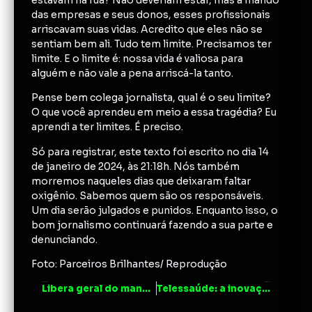
das empresas e seus donos, esses profissionais
arriscavam suas vidas. Acredito que eles não se
sentiam bem ali. Tudo tem limite. Precisamos ter
limite. E o limite é: nossa vida é valiosa para
alguém e não vale a pena arriscá-la tanto.
Pense bem colega jornalista, qual é o seu limite?
O que você aprendeu em meio a essa tragédia? Eu
aprendi a ter limites. É preciso.
Só para registrar, este texto foi escrito no dia 14
de janeiro de 2024, às 21:18h. Nós também
morremos naqueles dias que deixaram faltar
oxigênio. Sabemos quem são os responsáveis.
Um dia serão julgados e punidos. Enquanto isso, o
bom jornalismo continuará fazendo a sua parte e
denunciando.
Foto: Parceiros Brilhantes/ Reprodução
ANTERIOR
PRÓXIMO
Libera geral do manda chuva negacionista
Telessaúde: a inovação dos cuidados médicos