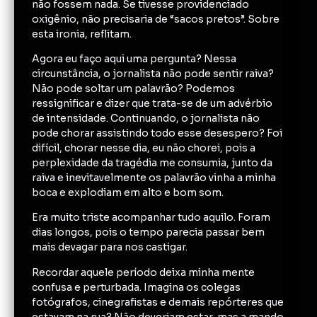
não fossem nada. Se tivesse providenciado
oxigênio, não precisaria de “sacos pretos”. Sobre
esta ironia, reflitam.
Agora eu faço aqui uma pergunta? Nessa
circunstância, o jornalista não pode sentir raiva?
Não pode soltar um palavrão? Podemos
ressignificar e dizer que trata-se de um advérbio
de intensidade. Continuando, o jornalista não
pode chorar assistindo todo esse desespero? Foi
difícil, chorar nesse dia, eu não chorei, pois a
perplexidade da tragédia me consumia, junto da
raiva e inevitavelmente os palavrão vinha a minha
boca e explodiam em alto e bom som.
Era muito triste acompanhar tudo aquilo. Foram
dias longos, pois o tempo parecia passar bem
mais devagar para nos castigar.
Recordar aquele período deixa minha mente
confusa e perturbada. Imagina os colegas
fotógrafos, cinegrafistas e demais repórteres que
estavam na rua? Não deveriam estar, mas a mando