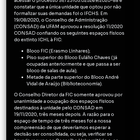
acessar o processo SEI 23105.025269/2020-88 e
constatar que a única unidade que optou por não
formalizar suas demandas foi o IFCHS. Em
19/08/2020, o Conselho de Administração
(CONSAD) da UFAM aprovou a resolução 11/2020
CONSAD confiando os seguintes espaços físicos
do extinto ICHL à FIC:
Bloco FIC (Erasmo Linhares);
Piso superior do Bloco Eulálio Chaves (já
ocupadas anteriormente e que passa a ser
bloco de salas de aula);
Metade da parte superior do Bloco André
Vidal de Araújo (Biblioteconomia).
O Conselho Diretor da FIC somente aprovou por
unanimidade a ocupação dos espaços físicos
destinados à unidade pelo CONSAD em
19/11/2020, três meses depois. A razão para o
espaço de tempo de três meses foi a nossa
compreensão de que deveríamos esperar a
decisão ser consolidada, ou seja, verificar se