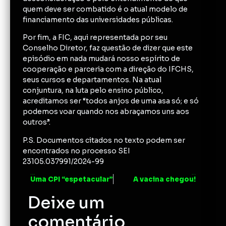
quem deve ser combatido é o atual modelo de
financiamento das universidades públicas.
Por fim, a FIC, aqui representada por seu
Conselho Diretor, faz questão de dizer que este
episódio em nada mudará nosso espírito de
cooperação e parceria com a direção do IFCHS,
seus cursos e departamentos. Na atual
conjuntura, na luta pelo ensino público,
acreditamos ser “todos anjos de uma asa só; e só
podemos voar quando nos abraçamos uns aos
outros”.
P.S. Documentos citados no texto podem ser
encontrados no processo SEI
23105.037991/2024-99
ANTERIOR
PRÓXIMO
Uma CPI “espetacular”
A vacina chegou!
Deixe um
comentário