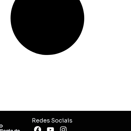
Redes Sociais
O
logio do