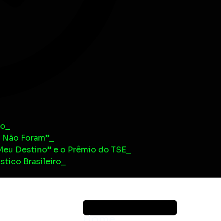
mo
 Não Foram”
u Destino” e o Prêmio do TSE
ico Brasileiro
Home