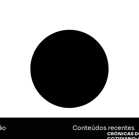
ão
Conteúdos recentes
CRÔNICAS D
COTIDIANO: E