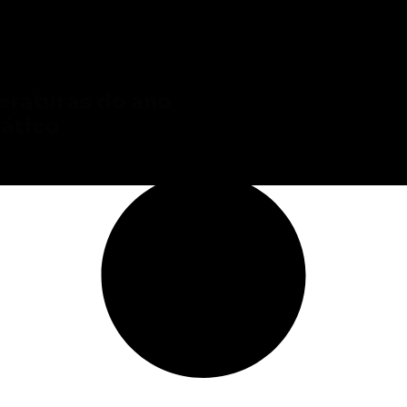
eraturas do ano
mático