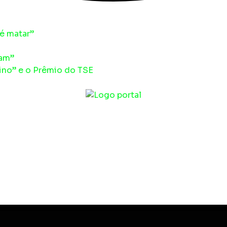
é matar”
am”
no” e o Prêmio do TSE