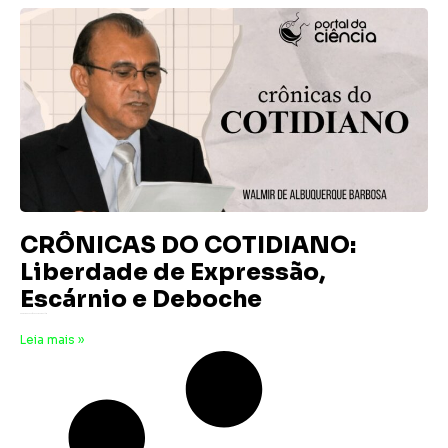
CRÔNICAS DO COTIDIANO:
Liberdade de Expressão,
Escárnio e Deboche
8 de maio de 2026
Nenhum comentário
Leia mais »