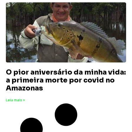
O pior aniversário da minha vida:
a primeira morte por covid no
Amazonas
12 de fevereiro de 2024
Nenhum comentário
Leia mais »