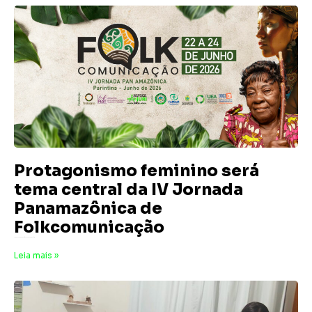
Protagonismo feminino será
tema central da IV Jornada
Panamazônica de
Folkcomunicação
19 de junho de 2026
Nenhum comentário
Leia mais »