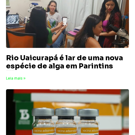
Rio Uaicurapá é lar de uma nova
espécie de alga em Parintins
16 de maio de 2025
Nenhum comentário
Leia mais »