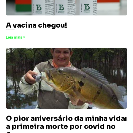
A vacina chegou!
2 de setembro de 2024
Nenhum comentário
Leia mais »
O pior aniversário da minha vida:
a primeira morte por covid no