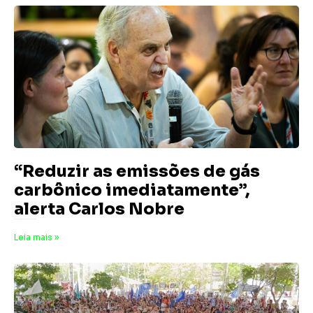
“Reduzir as emissões de gás
carbônico imediatamente”,
alerta Carlos Nobre
19 de novembro de 2025
Nenhum comentário
Leia mais »