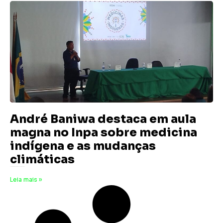
André Baniwa destaca em aula
magna no Inpa sobre medicina
indígena e as mudanças
climáticas
13 de março de 2025
Nenhum comentário
Leia mais »