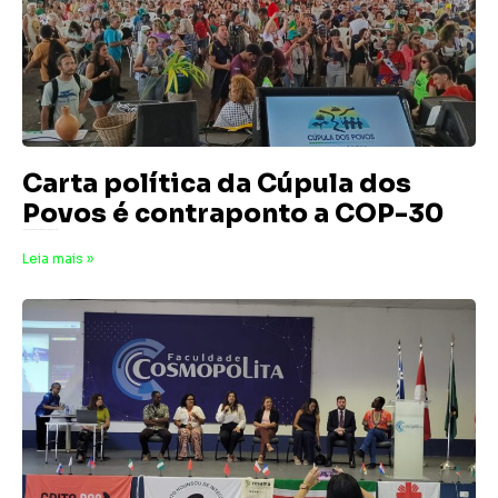
Carta política da Cúpula dos
Povos é contraponto a COP-30
17 de novembro de 2025
Nenhum comentário
Leia mais »