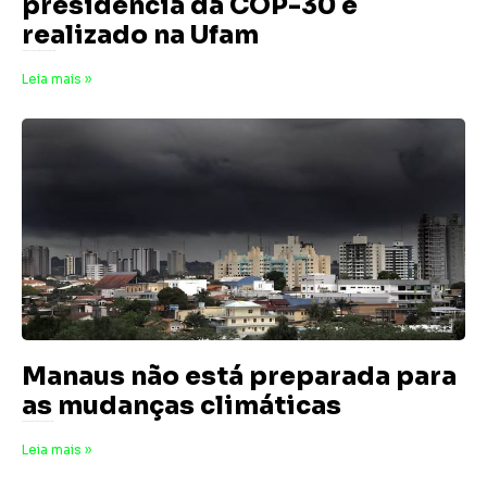
presidência da COP-30 é
realizado na Ufam
19 de agosto de 2025
Nenhum comentário
Leia mais »
Manaus não está preparada para
as mudanças climáticas
22 de março de 2025
Nenhum comentário
Leia mais »