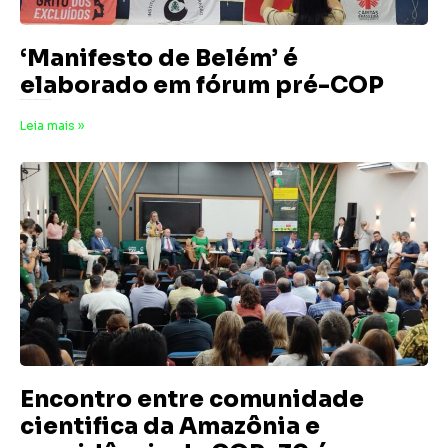
‘Manifesto de Belém’ é
elaborado em fórum pré-COP
30 de outubro de 2025
Nenhum comentário
Leia mais »
Encontro entre comunidade
cientifica da Amazônia e