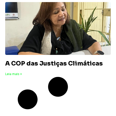
A COP das Justiças Climáticas
7 de novembro de 2025
Nenhum comentário
Leia mais »