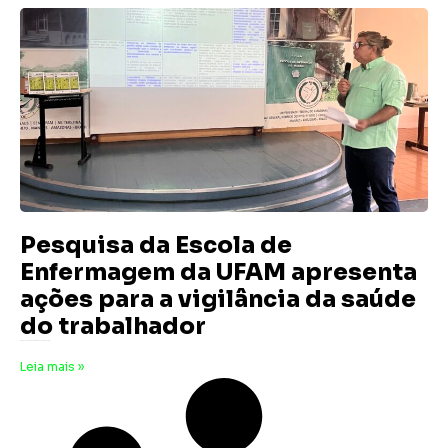
Pesquisa da Escola de
Enfermagem da UFAM apresenta
ações para a vigilância da saúde
do trabalhador
28 de junho de 2025
Nenhum comentário
Leia mais »