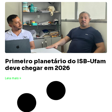
Primeiro planetário do ISB-Ufam
deve chegar em 2026
22 de junho de 2025
Nenhum comentário
Leia mais »