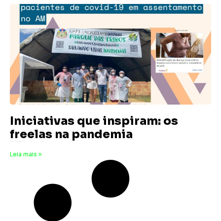
Iniciativas que inspiram: os
freelas na pandemia
8 de abril de 2024
Nenhum comentário
Leia mais »