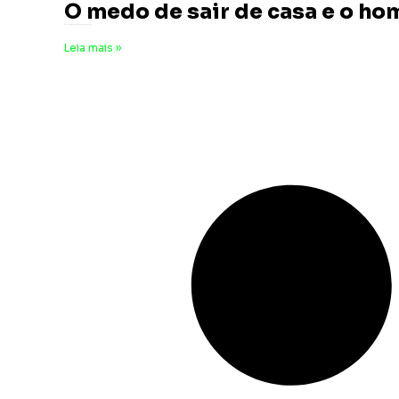
O medo de sair de casa e o hom
5 de fevereiro de 2024
Nenhum comentário
Leia mais »