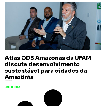
Atlas ODS Amazonas da UFAM
discute desenvolvimento
sustentável para cidades da
Amazônia
3 de julho de 2025
Nenhum comentário
Leia mais »