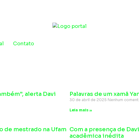
al
Contato
ambém”, alerta Davi
Palavras de um xamã Y
30 de abril de 2025
Nenhum coment
Leia mais »
co de mestrado na Ufam
Com a presença de Dav
acadêmica inédita