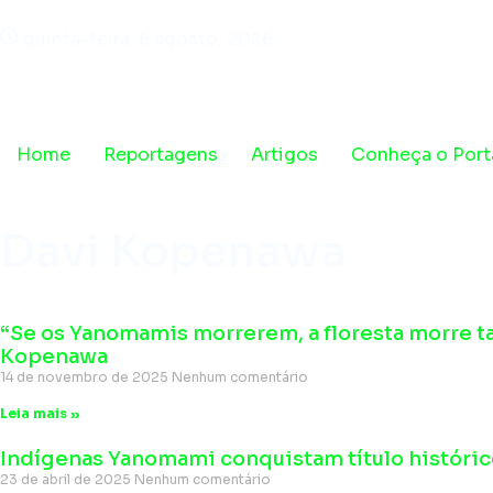
quinta-feira, 6 agosto, 2026
Home
Reportagens
Artigos
Conheça o Port
Davi Kopenawa
“Se os Yanomamis morrerem, a floresta morre t
Kopenawa
14 de novembro de 2025
Nenhum comentário
Leia mais »
Indígenas Yanomami conquistam título históri
23 de abril de 2025
Nenhum comentário