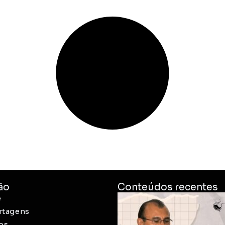
ão
Conteúdos recentes
e
rtagens
os