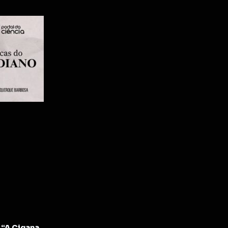
“A Cigana