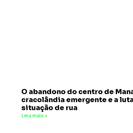
O abandono do centro de Man
cracolândia emergente e a lut
situação de rua
24 de julho de 2024
1 comentário
Leia mais »