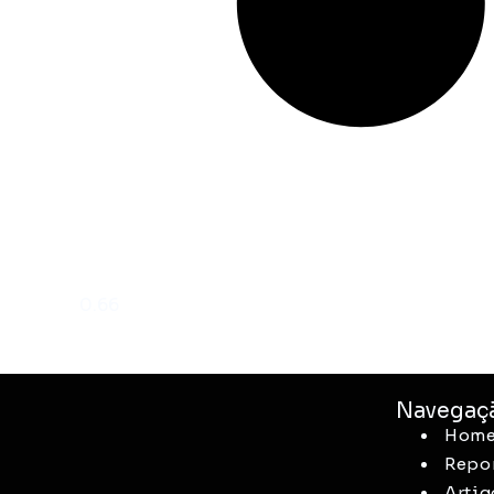
Navegaç
Hom
Repo
Artig