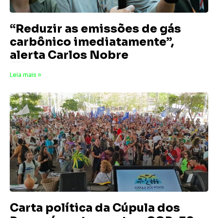
“Reduzir as emissões de gás
carbônico imediatamente”,
alerta Carlos Nobre
19 de novembro de 2025
Nenhum comentário
Leia mais »
Carta política da Cúpula dos