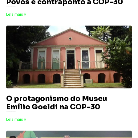
Povos é contraponto a COP-30
17 de novembro de 2025
Nenhum comentário
Leia mais »
O protagonismo do Museu
Emílio Goeldi na COP-30
14 de novembro de 2025
Nenhum comentário
Leia mais »