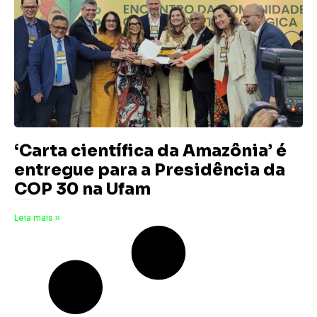
‘Carta científica da Amazônia’ é
entregue para a Presidência da
COP 30 na Ufam
23 de agosto de 2025
Nenhum comentário
Leia mais »