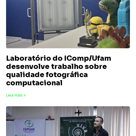
Laboratório do IComp/Ufam
desenvolve trabalho sobre
qualidade fotográfica
computacional
6 de maio de 2026
Nenhum comentário
Leia mais »