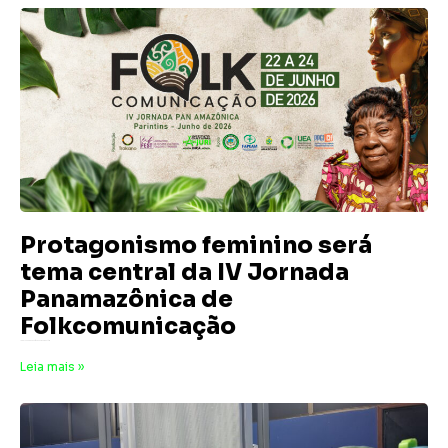
Protagonismo feminino será
tema central da IV Jornada
Panamazônica de
Folkcomunicação
19 de junho de 2026
Nenhum comentário
Leia mais »