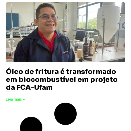
Óleo de fritura é transformado
em biocombustível em projeto
da FCA-Ufam
22 de novembro de 2025
Nenhum comentário
Leia mais »