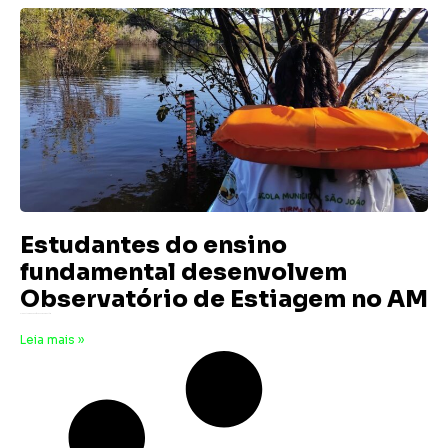
Estudantes do ensino
fundamental desenvolvem
Observatório de Estiagem no AM
31 de outubro de 2025
Nenhum comentário
Leia mais »