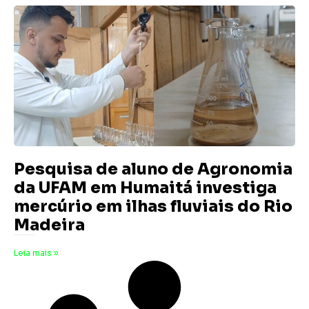
Pesquisa de aluno de Agronomia
da UFAM em Humaitá investiga
mercúrio em ilhas fluviais do Rio
Madeira
4 de agosto de 2025
Nenhum comentário
Leia mais »