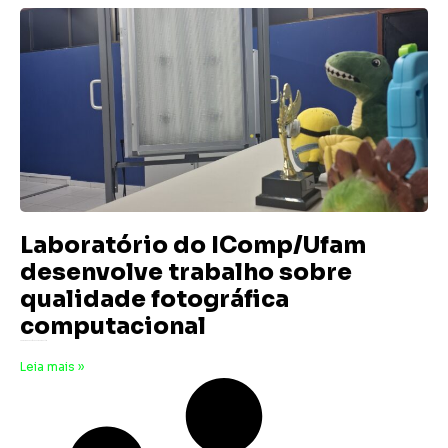
Laboratório do IComp/Ufam
desenvolve trabalho sobre
qualidade fotográfica
computacional
6 de maio de 2026
Nenhum comentário
Leia mais »