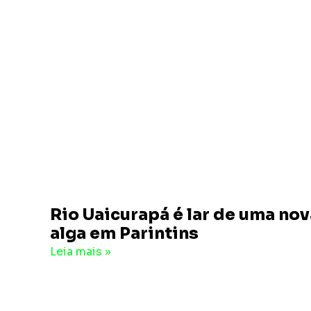
Rio Uaicurapá é lar de uma no
alga em Parintins
16 de maio de 2025
Nenhum comentário
Leia mais »