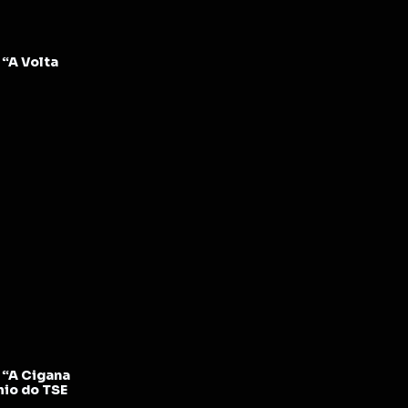
“A Volta
“A Cigana
mio do TSE