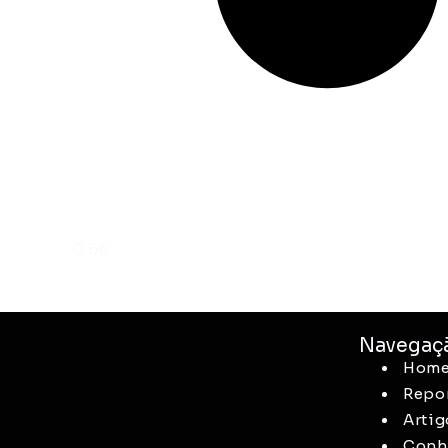
Navegaç
Hom
Repo
Artig
Conhe