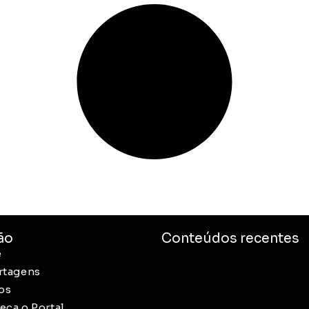
ão
Conteúdos recentes
e
rtagens
os
ça o Portal