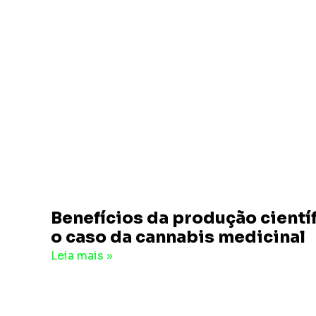
Benefícios da produção científ
o caso da cannabis medicinal
7 de agosto de 2024
2 Comentários
Leia mais »