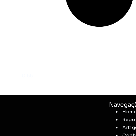
Navegaç
Hom
Repo
Artig
Conhe