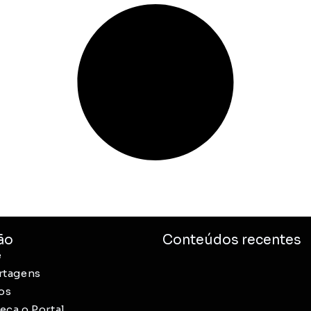
ão
Conteúdos recentes
e
rtagens
os
ça o Portal