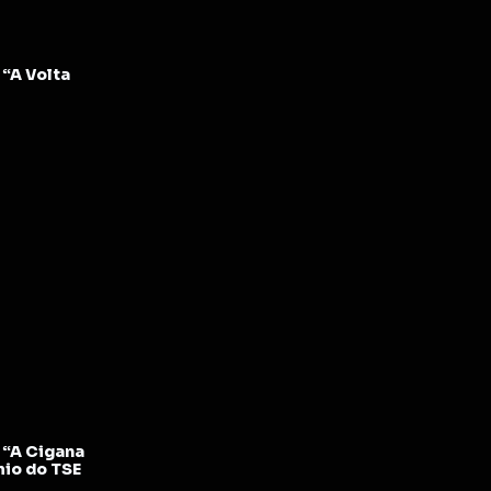
“A Volta
“A Cigana
mio do TSE