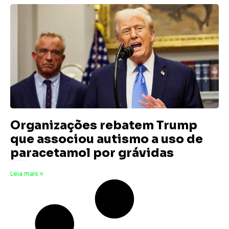
Organizações rebatem Trump
que associou autismo a uso de
paracetamol por grávidas
25 de setembro de 2025
Nenhum comentário
Leia mais »