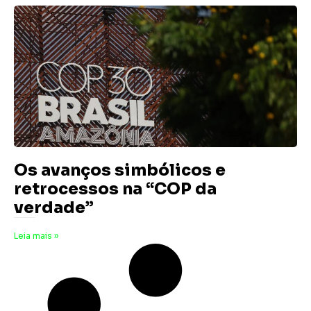
Os avanços simbólicos e
retrocessos na “COP da
verdade”
5 de dezembro de 2025
Nenhum comentário
Leia mais »