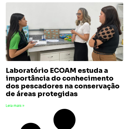
Laboratório ECOAM estuda a
importância do conhecimento
dos pescadores na conservação
de áreas protegidas
29 de julho de 2025
Nenhum comentário
Leia mais »