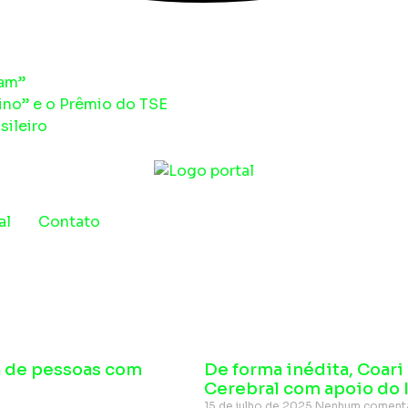
am”
no” e o Prêmio do TSE
ileiro
al
Contato
a de pessoas com
De forma inédita, Coari 
Cerebral com apoio do
15 de julho de 2025
Nenhum coment