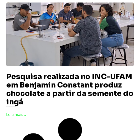
Pesquisa realizada no INC-UFAM
em Benjamin Constant produz
chocolate a partir da semente do
ingá
22 de julho de 2025
Nenhum comentário
Leia mais »