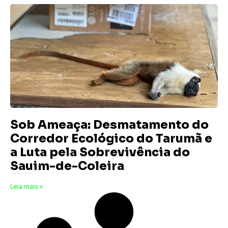
Sob Ameaça: Desmatamento do
Corredor Ecológico do Tarumã e
a Luta pela Sobrevivência do
Sauim-de-Coleira
24 de julho de 2024
Nenhum comentário
Leia mais »