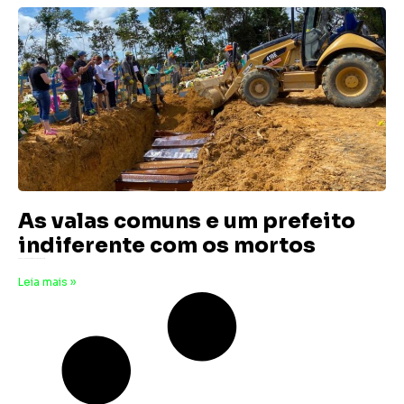
As valas comuns e um prefeito
indiferente com os mortos
22 de julho de 2024
Nenhum comentário
Leia mais »