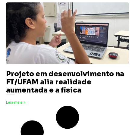
Projeto em desenvolvimento na
FT/UFAM alia realidade
aumentada e a física
1 de junho de 2025
Nenhum comentário
Leia mais »